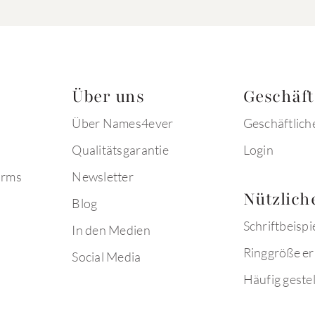
Über uns
Geschäf
Über Names4ever
Geschäftlich
Qualitätsgarantie
Login
arms
Newsletter
Nützlich
Blog
Schriftbeispi
In den Medien
Ringgröße er
Social Media
Häufig gestel