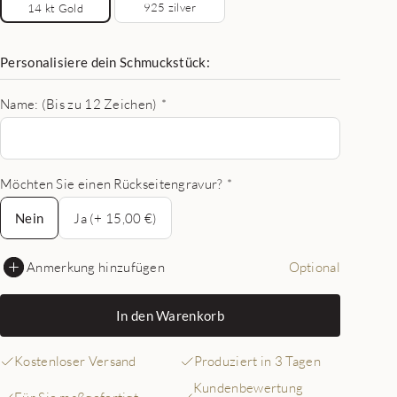
925 zilver
14 kt Gold
Personalisiere dein Schmuckstück:
Name: (Bis zu 12 Zeichen)
*
Möchten Sie einen Rückseitengravur?
*
Nein
Nein
Ja (+ 15,00 €)
Anmerkung hinzufügen
Optional
In den Warenkorb
Kostenloser Versand
Produziert in 3 Tagen
Kundenbewertung