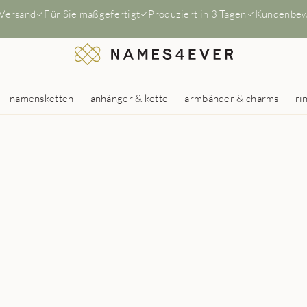
 Versand
Für Sie maßgefertigt
Produziert in 3 Tagen
Kundenbew
namensketten
anhänger & kette
armbänder & charms
ri