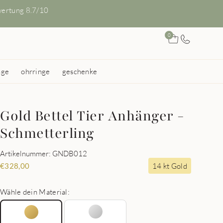
ertung 8.7/10
0
nge
ohrringe
geschenke
Gold Bettel Tier Anhänger -
Schmetterling
Artikelnummer: GNDB012
14 kt Gold
€
328,00
Wähle dein Material: