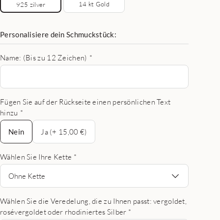
14 kt Gold
925 zilver
Personalisiere dein Schmuckstück:
Name: (Bis zu 12 Zeichen)
*
Fügen Sie auf der Rückseite einen persönlichen Text
hinzu
*
Nein
Nein
Ja (+ 15,00 €)
Wählen Sie Ihre Kette
*
Ohne Kette
Wählen Sie die Veredelung, die zu Ihnen passt: vergoldet,
rosévergoldet oder rhodiniertes Silber
*