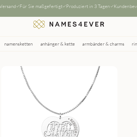
 Versand
Für Sie maßgefertigt
Produziert in 3 Tagen
Kundenbew
namensketten
anhänger & kette
armbänder & charms
ri