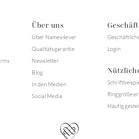
Über uns
Geschäf
Über Names4ever
Geschäftlich
Qualitätsgarantie
Login
arms
Newsletter
Nützlich
Blog
Schriftbeispi
In den Medien
Ringgröße er
Social Media
Häufig gestel