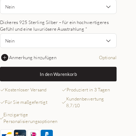
Nein
Dickeres 925 Sterling Silber – für ein hochwertigeres
Gefühl und eine luxuriösere Ausstrahlung
*
Nein
Anmerkung hinzufügen
Optional
In den Warenkorb
Kostenloser Versand
Produziert in 3 Tagen
Kundenbewertung
Für Sie maßgefertigt
8,7/10
Einzigartige
Personalisierungsoptionen