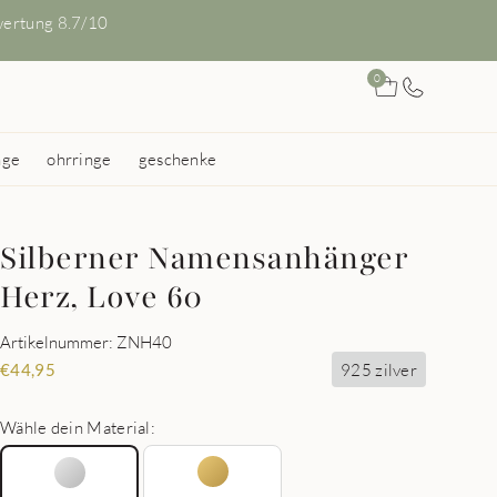
ertung 8.7/10
0
nge
ohrringe
geschenke
Silberner Namensanhänger
Herz, Love 60
Artikelnummer: ZNH40
925 zilver
€
44,95
Wähle dein Material: