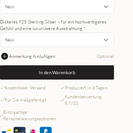
Nein
Dickeres 925 Sterling Silber – für ein hochwertigeres
Gefühl und eine luxuriösere Ausstrahlung
*
Nein
Anmerkung hinzufügen
Optional
In den Warenkorb
Kostenloser Versand
Produziert in 3 Tagen
Kundenbewertung
Für Sie maßgefertigt
8,7/10
Einzigartige
Personalisierungsoptionen