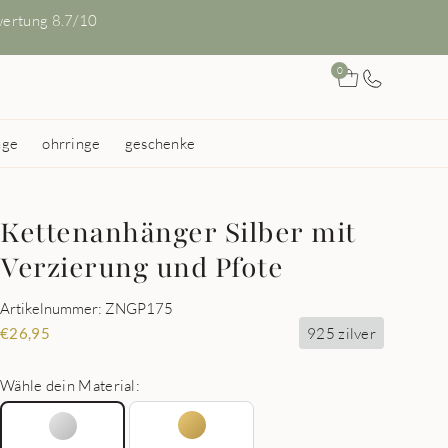
ertung 8.7/10
0
nge
ohrringe
geschenke
Kettenanhänger Silber mit
Verzierung und Pfote
Artikelnummer: ZNGP175
925 zilver
€
26,95
Wähle dein Material: