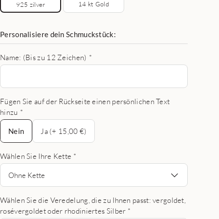
14 kt Gold
925 zilver
Personalisiere dein Schmuckstück:
Name: (Bis zu 12 Zeichen)
*
Fügen Sie auf der Rückseite einen persönlichen Text
hinzu
*
Nein
Nein
Ja (+ 15,00 €)
Wählen Sie Ihre Kette
*
Ohne Kette
Wählen Sie die Veredelung, die zu Ihnen passt: vergoldet,
rosévergoldet oder rhodiniertes Silber
*