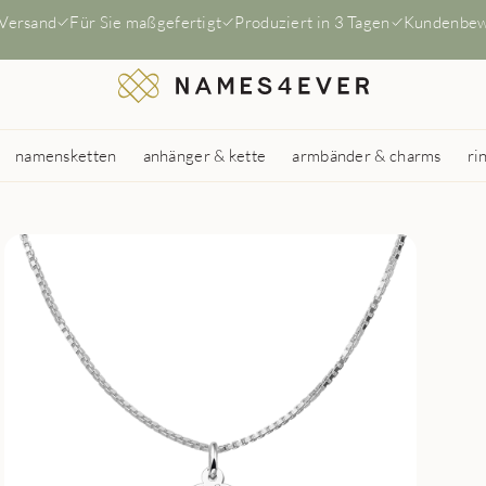
 Versand
Für Sie maßgefertigt
Produziert in 3 Tagen
Kundenbew
namensketten
anhänger & kette
armbänder & charms
ri