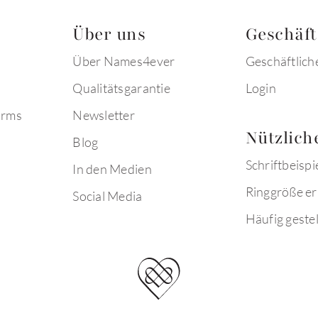
Über uns
Geschäf
Über Names4ever
Geschäftlich
Qualitätsgarantie
Login
arms
Newsletter
Nützlich
Blog
Schriftbeispi
In den Medien
Ringgröße er
Social Media
Häufig gestel