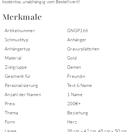
kostenlos, unabhängig vom Bestellwert!
Merkmale
Artikelnummer:
GNGP166
Schmucktyp
Anhänger
Anhängertyp
Gravurplättchen
Material
Gold
Zielgruppe
Damen
Geschenk für
Freundin
Personalisierung
Text & Name
Anzahl der Namen
1 Name
Preis
200€+
Thema
Beziehung
Form
Herz
Länge
38 cm – 42 cm, 45 cm – 50 cm