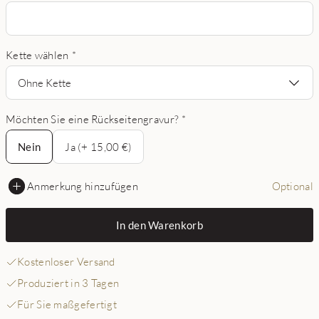
Kette wählen
*
Ohne Kette
Möchten Sie eine Rückseitengravur?
*
Nein
Nein
Ja (+ 15,00 €)
Anmerkung hinzufügen
Optional
In den Warenkorb
Kostenloser Versand
Produziert in 3 Tagen
Für Sie maßgefertigt