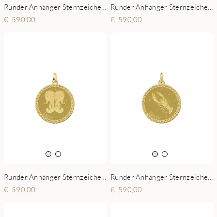
Runder Anhänger Sternzeichen Widder Gold
Runder Anhänger Sternzeichen Stier Gold
590,00
590,00
Runder Anhänger Sternzeichen Zwilling Gold
Runder Anhänger Sternzeichen Krebs Gold
590,00
590,00