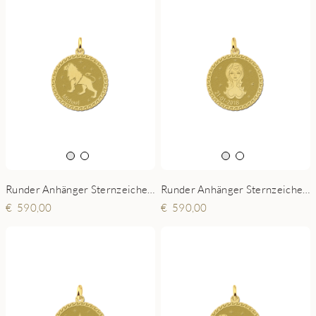
Runder Anhänger Sternzeichen Löwe Gold
Runder Anhänger Sternzeichen Jungfrau Gold
590,00
590,00