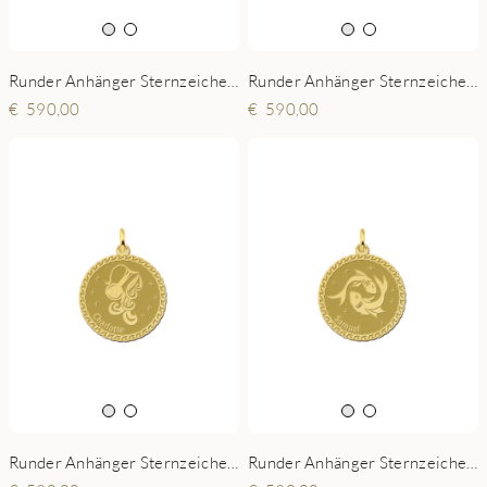
Runder Anhänger Sternzeichen Schütze Gold
Runder Anhänger Sternzeichen Steinbock Gold
590,00
590,00
Runder Anhänger Sternzeichen Wasserman Gold
Runder Anhänger Sternzeichen Fische Gold