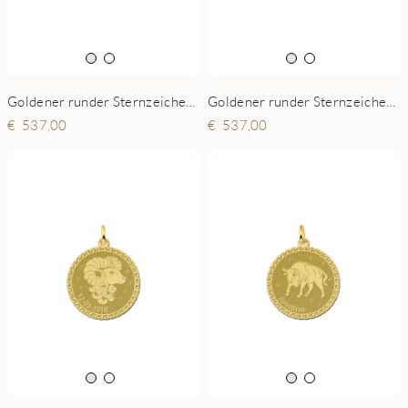
Goldener runder Sternzeichen Anhänger Wassermann
Goldener runder Sternzeichen Anhänger Fische
537,00
537,00