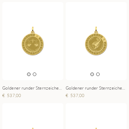
Goldener runder Sternzeichen Anhänger Waage
Goldener runder Sternzeichen Anhänger Skorpion
537,00
537,00