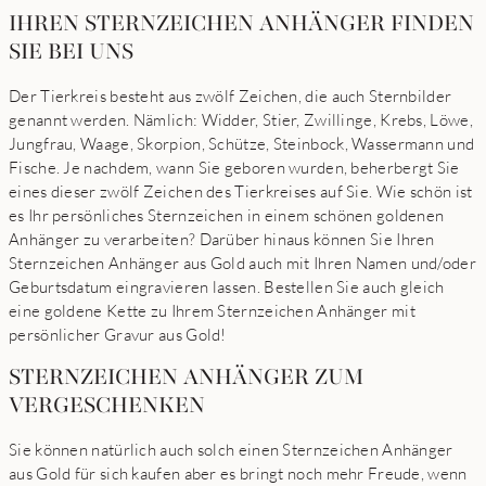
IHREN STERNZEICHEN ANHÄNGER FINDEN
SIE BEI UNS
Der Tierkreis besteht aus zwölf Zeichen, die auch Sternbilder
genannt werden. Nämlich: Widder, Stier, Zwillinge, Krebs, Löwe,
Jungfrau, Waage, Skorpion, Schütze, Steinbock, Wassermann und
Fische. Je nachdem, wann Sie geboren wurden, beherbergt Sie
eines dieser zwölf Zeichen des Tierkreises auf Sie. Wie schön ist
es Ihr persönliches Sternzeichen in einem schönen goldenen
Anhänger zu verarbeiten? Darüber hinaus können Sie Ihren
Sternzeichen Anhänger aus Gold auch mit Ihren Namen und/oder
Geburtsdatum eingravieren lassen. Bestellen Sie auch gleich
eine goldene Kette zu Ihrem Sternzeichen Anhänger mit
persönlicher Gravur aus Gold!
STERNZEICHEN ANHÄNGER ZUM
VERGESCHENKEN
Sie können natürlich auch solch einen Sternzeichen Anhänger
aus Gold für sich kaufen aber es bringt noch mehr Freude, wenn