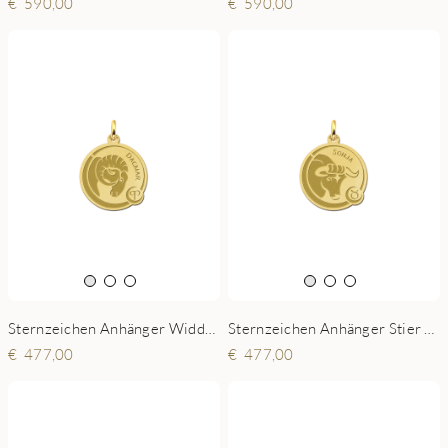
590,00
590,00
Sternzeichen Anhänger Widder mit Gravur aus Gold
Sternzeichen Anhänger Stier mit Gravur aus Gold
477,00
477,00